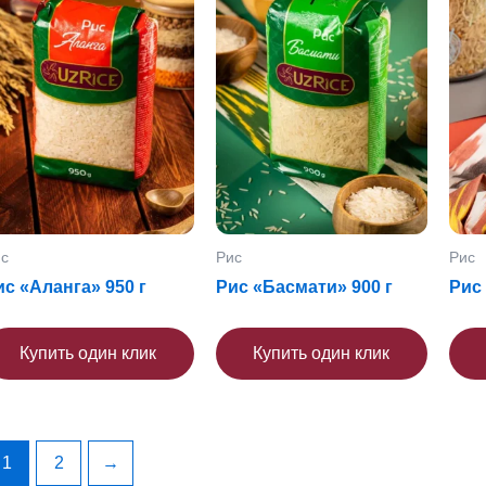
с
Рис
Рис
ис «Аланга» 950 г
Рис «Басмати» 900 г
Рис
Купить один клик
Купить один клик
1
2
→