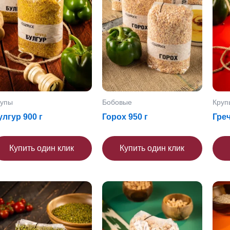
рупы
Бобовые
Круп
улгур 900 г
Горох 950 г
Греч
Купить один клик
Купить один клик