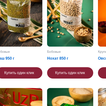
обовые
Бобовые
Круп
аш 950 г
Нохат 850 г
Овся
Купить один клик
Купить один клик