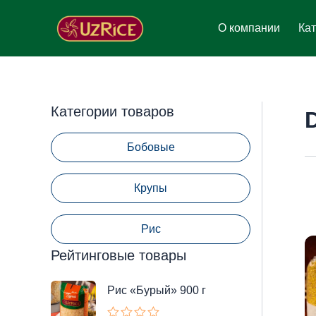
Перейти
к
О компании
Кат
содержимому
Категории товаров
Бобовые
Крупы
Рис
Рейтинговые товары
Рис «Бурый» 900 г