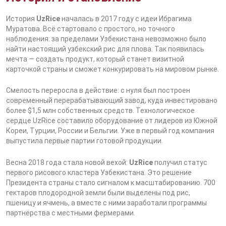
История
UzRice
началась в 2017 году с идеи Ибрагима
Муратова. Всё стартовало с простого, но точного
наблюдения: за пределами Узбекистана невозможно было
найти настоящий узбекский рис для плова. Так появилась
мечта — создать продукт, который станет визитной
карточкой страны и сможет конкурировать на мировом рынке.
Смелость переросла в действие: с нуля был построен
современный перерабатывающий завод, куда инвестировано
более $1,5 млн собственных средств. Технологическое
сердце UzRice составило оборудование от лидеров из Южной
Кореи, Турции, России и Бельгии. Уже в первый год компания
выпустила первые партии готовой продукции.
Весна 2018 года стала новой вехой:
UzRice
получил статус
первого рисового кластера Узбекистана. Это решение
Президента страны стало сигналом к масштабированию. 700
гектаров плодородной земли были выделены под рис,
пшеницу и ячмень, а вместе с ними заработали программы
партнёрства с местными фермерами.