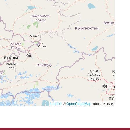
Leaflet
, ©
OpenStreetMap
составители