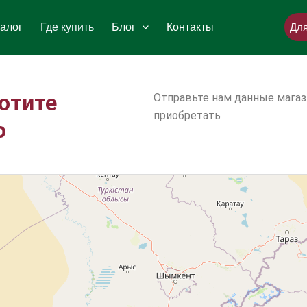
алог
Где купить
Блог
Контакты
Для
хотите
Отправьте нам данные магаз
приобретать
ю