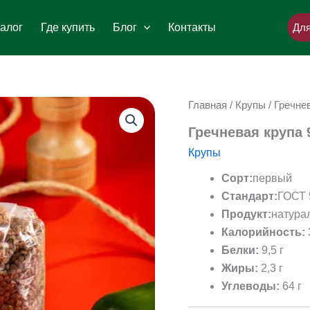
алог
Где купить
Блог
Контакты
Для
Главная
/
Крупы
/ Гречнев
Гречневая крупа 
Крупы
Сорт:
первый
Стандарт:
ГОСТ 
Продукт:
натурал
Калорийность:
Белки:
9,5 г
Жиры:
2,3 г
Углеводы:
64 г