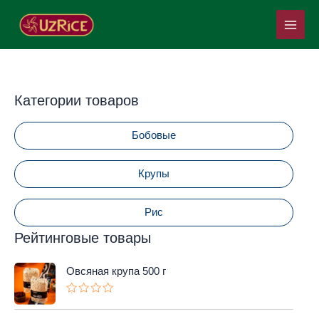
Перейти
Main
к
Menu
содержимому
Категории товаров
Бобовые
Крупы
Рис
Рейтинговые товары
Овсяная крупа 500 г
О
ц