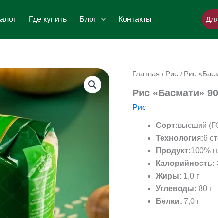
алог
Где купить
Блог
Контакты
Для
Главная
/
Рис
/ Рис «Басм
Рис «Басмати» 90
Рис
Сорт:
высший (Г
Технология:
6 с
Продукт:
100% н
Калорийность:
Жиры:
1,0 г
Углеводы:
80 г
Белки:
7,0 г