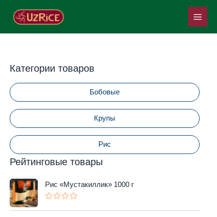
Перейти
Main
к
Menu
содержимому
Категории товаров
Бобовые
Крупы
Рис
Рейтинговые товары
Рис «Мустакиллик» 1000 г
О
ц