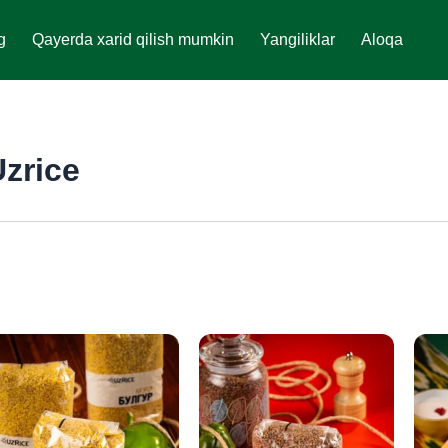
g
Qayerda xarid qilish mumkin
Yangiliklar
Aloqa
zrice