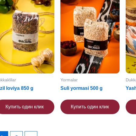
kkaklilar
Yormalar
Dukka
zil loviya 850 g
Suli yormasi 500 g
Yash
Купить один клик
Купить один клик