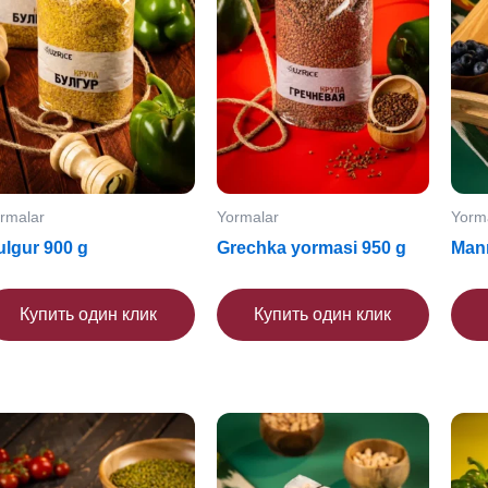
rmalar
Yormalar
Yorm
ulgur 900 g
Grechka yormasi 950 g
Mann
Купить один клик
Купить один клик