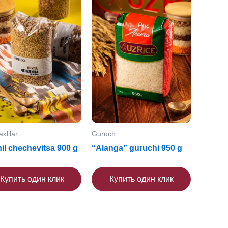
klilar
Guruch
il chechevitsa 900 g
“Alanga” guruchi 950 g
Купить один клик
Купить один клик