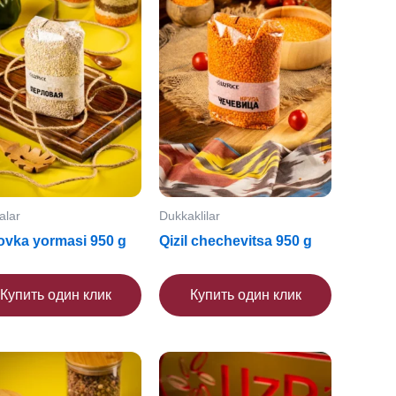
alar
Dukkaklilar
ovka yormasi 950 g
Qizil chechevitsa 950 g
Купить один клик
Купить один клик