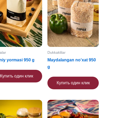
alar
Dukkaklilar
iy yormasi 950 g
Maydalangan no‘xat 950
g
Купить один клик
Купить один клик