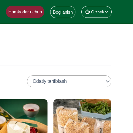
Hamkorlar uchun
Bog'lanish
Oʻzbek