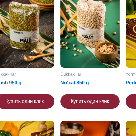
kkaklilar
Dukkaklilar
Yorm
osh 950 g
No‘xat 850 g
Perl
Купить один клик
Купить один клик