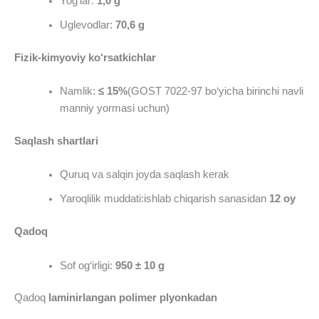
Yog‘lar:
1,0
g
Uglevodlar:
70,6
g
Fizik-kimyoviy ko‘rsatkichlar
Namlik:
≤ 15%
(GOST 7022-97 bo‘yicha birinchi navli
manniy yormasi uchun)
Saqlash shartlari
Quruq va salqin joyda saqlash kerak
Yaroqlilik muddati:ishlab chiqarish sanasidan
12 oy
Qadoq
Sof og‘irligi:
9
5
0 ± 10
g
Qadoq
laminirlangan polimer plyonkadan