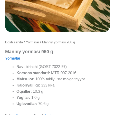
Bosh sahifa
/
Yormalar
/ Manniy yormasi 950 g
Manniy yormasi 950 g
Yormalar
Nav
:
birinchi (GOST 7022-97)
Korxona standarti
:
MTR 007-2016
Mahsulot
:
100% tabiiy, iste’molga tayyor
Kaloriyaliligi:
333 kkal
Oqsillar
:
10,3 g
Yog‘lar
:
1,0 g
Uglevodlar
:
70,6 g