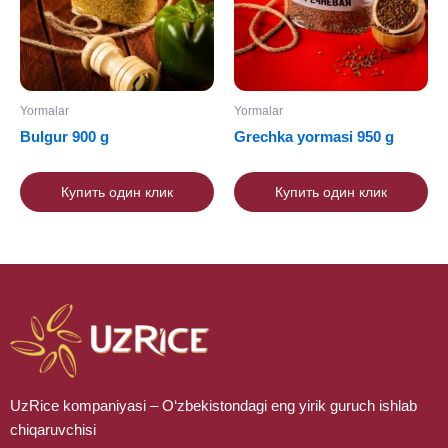
Yormalar
Yormalar
Bulgur 900 g
Grechka yormasi 950 g
Купить один клик
Купить один клик
UzRice kompaniyasi – O‘zbekistondagi eng yirik guruch ishlab
chiqaruvchisi