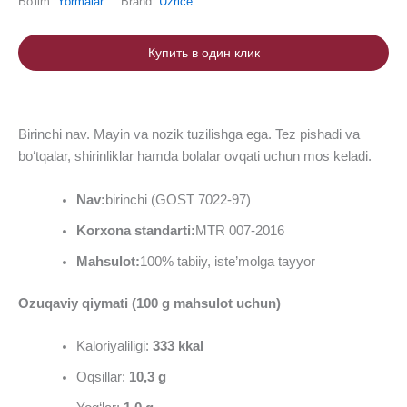
Bo'lim:
Yormalar
Brand:
Uzrice
Купить в один клик
Birinchi nav. Mayin va nozik tuzilishga ega. Tez pishadi va
bo‘tqalar, shirinliklar hamda bolalar ovqati uchun mos keladi.
Nav
:
birinchi (GOST 7022-97)
Korxona standarti
:
MTR 007-2016
Mahsulot
:
100% tabiiy, iste’molga tayyor
Ozuqaviy qiymati (100 g mahsulot uchun)
Kaloriyaliligi:
333
kkal
Oqsillar:
10,3
g