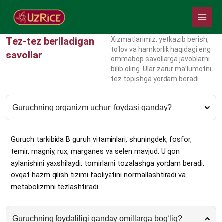
Skip
Main
to
Menu
content
Tez-tez beriladigan
Xizmatlarimiz, yetkazib berish,
to‘lov va hamkorlik haqidagi eng
savollar
ommabop savollarga javoblarni
bilib oling. Ular zarur ma’lumotni
tez topishga yordam beradi.
Guruchning organizm uchun foydasi qanday?
Guruch tarkibida B guruh vitaminlari, shuningdek, fosfor,
temir, magniy, rux, marganes va selen mavjud. U qon
aylanishini yaxshilaydi, tomirlarni tozalashga yordam beradi,
ovqat hazm qilish tizimi faoliyatini normallashtiradi va
metabolizmni tezlashtiradi.
Guruchning foydaliligi qanday omillarga bog‘liq?