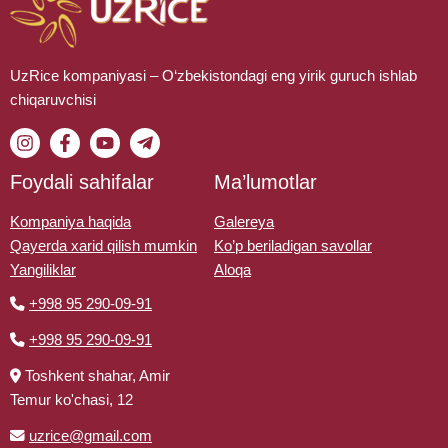
UzRice kompaniyasi – O‘zbekistondagi eng yirik guruch ishlab
chiqaruvchisi
Foydali sahifalar
Ma’lumotlar
Kompaniya haqida
Galereya
Qayerda xarid qilish mumkin
Ko’p beriladigan savollar
Yangiliklar
Aloqa
+998 95 290-09-91
+998 95 290-09-91
Toshkent shahar, Amir
Temur ko'chasi, 12
uzrice@gmail.com