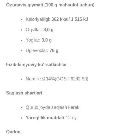
Ozuqaviy qiymati (100 g mahsulot uchun)
Kaloriyaliligi:
362
kkal
/ 1 515
kJ
Oqsillar:
8,0
g
Yog‘lar:
3,0
g
Uglevodlar:
76
g
Fizik-kimyoviy ko‘rsatkichlar
Namlik:
≤ 14%
(GOST 6292-93)
Saqlash shartlari
Quruq joyda saqlash kerak
Yaroqlilik muddati:
12 oy
Qadoq