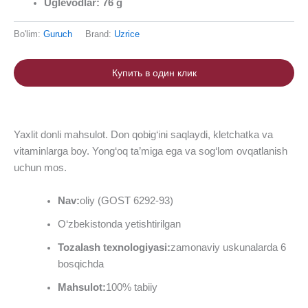
Uglevodlar
: 76
g
Bo'lim:
Guruch
Brand:
Uzrice
Купить в один клик
Yaxlit donli mahsulot. Don qobig‘ini saqlaydi, kletchatka va
vitaminlarga boy. Yong‘oq ta’miga ega va sog‘lom ovqatlanish
uchun mos.
Nav:
oliy (GOST 6292-93)
O‘zbekistonda yetishtirilgan
Tozalash texnologiyasi:
zamonaviy uskunalarda 6
bosqichda
Mahsulot
:
100% tabiiy