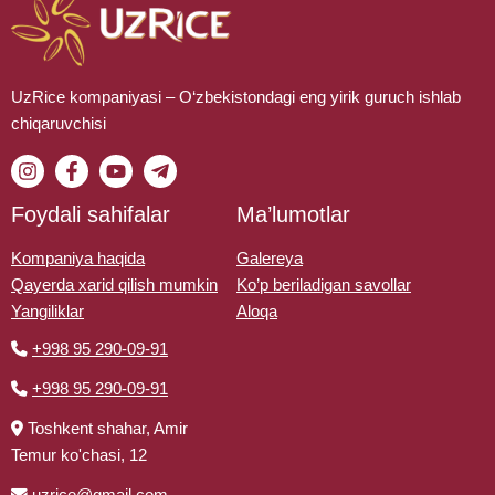
UzRice kompaniyasi – O‘zbekistondagi eng yirik guruch ishlab
chiqaruvchisi
Foydali sahifalar
Ma’lumotlar
Kompaniya haqida
Galereya
Qayerda xarid qilish mumkin
Ko’p beriladigan savollar
Yangiliklar
Aloqa
+998 95 290-09-91
+998 95 290-09-91
Toshkent shahar, Amir
Temur ko'chasi, 12