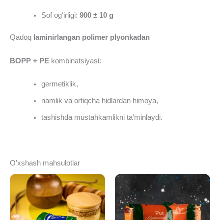
Sof og‘irligi:
900 ± 10
g
Qadoq
laminirlangan polimer plyonkadan
BOPP + PE
kombinatsiyasi:
germetiklik,
namlik va ortiqcha hidlardan himoya,
tashishda mustahkamlikni ta’minlaydi.
O'xshash mahsulotlar