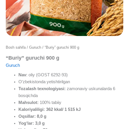
Bosh sahifa
/
Guruch
/ “Buriy” guruchi 900 g
“Buriy” guruchi 900 g
Guruch
Nav
: oliy (GOST 6292-93)
O‘zbekistonda yetishtirilgan
Tozalash texnologiyasi:
zamonaviy uskunalarda 6
bosqichda
Mahsulot
:
100% tabiiy
Kaloriyaliligi
: 362
kkal
/ 1 515
kJ
Oqsillar
: 8,0
g
Yog‘lar
: 3,0
g